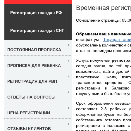
Временная регист
Регистрация граждан РФ
Обновление страницы: 05.0
Регистрация граждан СНГ
Обращаем ваше внимание
постфактум.
Текущая сто
обусловлена количеством с
ПОСТОЯННАЯ ПРОПИСКА
а так же периодом прописки
Услуга получения
регистра
ПРОПИСКА ДЛЯ РЕБЕНКА
сегодня важна, по той пр
возможность найти достой
престижную школу, взя
РЕГИСТРАЦИЯ ДЛЯ РВП
транспортное средство .
регистрации в Балаково
госуслугами и быть более у
ОТВЕТЫ НА ВОПРОСЫ
Срок оформления
легаль
составляет 2-3 рабочих 
ЦЕНА РЕГИСТРАЦИИ
оформлению бумаг мы бере
собственника готового пр
регистрации в Балаково с
ОТЗЫВЫ КЛИЕНТОВ
получения вами бланков 