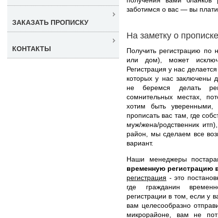
заботимся о вас — вы платит
ЗАКАЗАТЬ ПРОПИСКУ
На заметку о прописк
КОНТАКТЫ
Получить регистрацию по н
или дом), может исключ
Регистрация у нас делается
которых у нас заключены 
не беремся делать рег
сомнительных местах, по
хотим быть уверенными,
прописать вас там, где соб
муж/жена/родственник итп
район, мы сделаем все во
вариант.
Наши менеджеры постар
временную регистрацию 
регистрация
- это постанов
где гражданин временн
регистрации в том, если у 
вам целесообразно отправи
микрорайоне, вам не пот